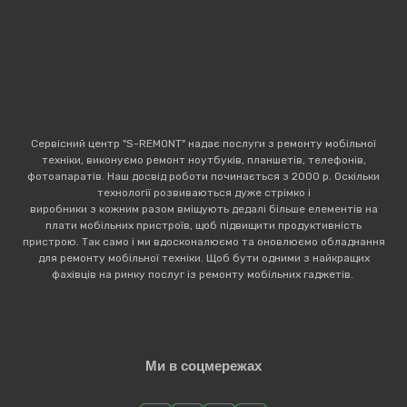
Сервісний центр "S-REMONT" надає послуги з ремонту мобільної
техніки, виконуємо ремонт ноутбуків, планшетів, телефонів,
фотоапаратів. Наш досвід роботи починається з 2000 р. Оскільки
технології розвиваються дуже стрімко і
виробники з кожним разом вміщують дедалі більше елементів на
плати мобільних пристроїв, щоб підвищити продуктивність
пристрою. Так само і ми вдосконалюємо та оновлюємо обладнання
для ремонту мобільної техніки. Щоб бути одними з найкращих
фахівців на ринку послуг із ремонту мобільних гаджетів.
Ми в соцмережах